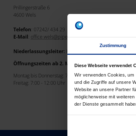
Prillingerstraße 6
4600 Wels
Telefon
: 07242/ 434 29
E-Mail
:
office.wels@pipelife.com
Zustimmung
Niederlassungsleiter:
Hr. Michael Kliemstein
Öffnungszeiten ab 2. März 2026:
Diese Webseite verwendet 
Montag bis Donnerstag: 7:00 - 16:30 Uhr
Wir verwenden Cookies, um I
Freitag: 7:00 - 12:00 Uhr
und die Zugriffe auf unsere 
Website an unsere Partner fü
möglicherweise mit weiteren
der Dienste gesammelt habe