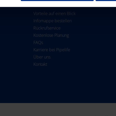
RUND UM DIE BEWÄSSERUNG
Vorteile auf einen Blick
Infomappe bestellen
Rückrufservice
Kostenlose Planung
FAQs
Karriere bei Pipelife
Über uns
Kontakt