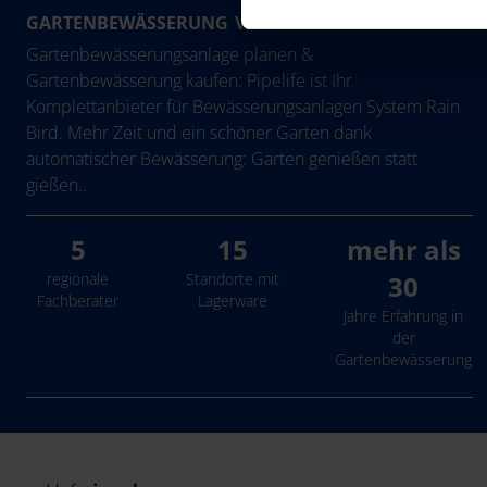
GARTENBEWÄSSERUNG VON PIPELIFE AUSTRIA
Gartenbewässerungsanlage planen &
Gartenbewässerung kaufen: Pipelife ist Ihr
Komplettanbieter für Bewässerungsanlagen System Rain
Bird. Mehr Zeit und ein schöner Garten dank
automatischer Bewässerung: Garten genießen statt
gießen..
5
15
mehr als
regionale
Standorte mit
30
Fachberater
Lagerware
Jahre Erfahrung in
der
Gartenbewässerung