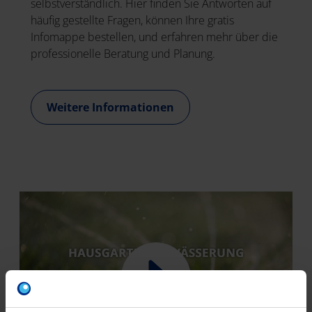
selbstverständlich. Hier finden Sie Antworten auf
häufig gestellte Fragen, können Ihre gratis
Infomappe bestellen, und erfahren mehr über die
professionelle Beratung und Planung.
Weitere Informationen