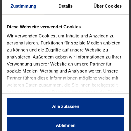
Zustimmung
Details
Über Cookies
Diese Webseite verwendet Cookies
Wir verwenden Cookies, um Inhalte und Anzeigen zu
personalisieren, Funktionen für soziale Medien anbieten
KOSTENLOSER
zu können und die Zugriffe auf unsere Website zu
PLANUNGSSERVICE
analysieren. Außerdem geben wir Informationen zu Ihrer
Verwendung unserer Website an unsere Partner für
Die Planung einer perfekt auf Ihren Garten
soziale Medien, Werbung und Analysen weiter. Unsere
abgestimmten Bewässerungsanlage erfordert viel
Partner führen diese Informationen möglicherweise mit
Erfahrung. Nur mit den optimalen Komponenten
weiteren Daten zusammen, die Sie ihnen bereitgestellt
profitieren Sie für viele Jahre von Ihrer automatischen
haben oder die sie im Rahmen Ihrer Nutzung der Dienste
Bewässerung. Diese sollte daher unbedingt von Profis
gesammelt haben.
durchgeführt werden, wie dem Bewässerungsteam von
Alle zulassen
Pipelife. Als Komplettanbieter planen wir nach
telefonischer Erstberatung für Sie Ihre
Gartenbewässerung - kostenlos!
Ablehnen