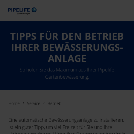
TIPPS FÜR DEN BETRIEB
IHRER BEWÄSSERUNGS-
ANLAGE
So holen Sie das Maximum aus Ihrer Pipelife
Gartenbewässerung.
Home
Service
Betrieb
Eine automatische Bewässerungsanlage zu installieren,
ist ein guter Tipp, um viel Freizeit für Sie und Ihre