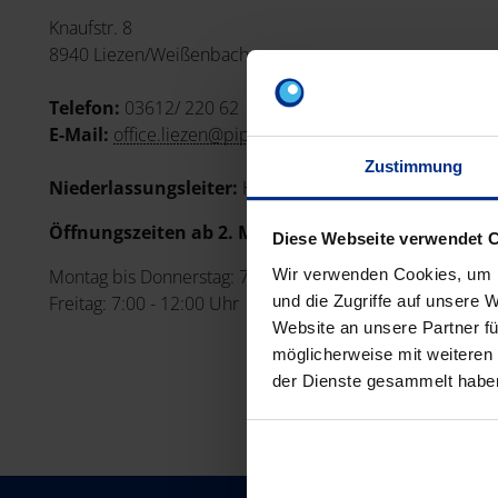
Knaufstr. 8
8940 Liezen/Weißenbach
Telefon:
03612/ 220 62
E-Mail:
office.liezen@pipelife.com
Zustimmung
Niederlassungsleiter:
Hr. Patrick Huber
Öffnungszeiten ab 2. März 2026:
Diese Webseite verwendet 
Montag bis Donnerstag: 7:00 - 16:30 Uhr
Wir verwenden Cookies, um I
Freitag: 7:00 - 12:00 Uhr
und die Zugriffe auf unsere 
Website an unsere Partner fü
möglicherweise mit weiteren
der Dienste gesammelt habe