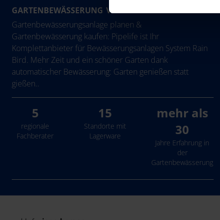
GARTENBEWÄSSERUNG VON PIPELIFE AUSTRIA
Gartenbewässerungsanlage planen &
Gartenbewässerung kaufen: Pipelife ist Ihr
Komplettanbieter für Bewässerungsanlagen System Rain
Bird. Mehr Zeit und ein schöner Garten dank
automatischer Bewässerung: Garten genießen statt
gießen..
5
15
mehr als
regionale
Standorte mit
30
Fachberater
Lagerware
Jahre Erfahrung in
der
Gartenbewässerung