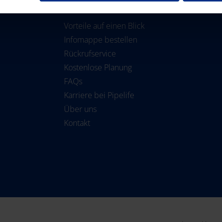
RUND UM DIE BEWÄSSERUNG
Vorteile auf einen Blick
Infomappe bestellen
Rückrufservice
Kostenlose Planung
FAQs
Karriere bei Pipelife
Über uns
Kontakt