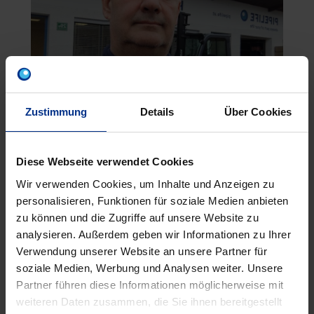
Zustimmung
Details
Über Cookies
Anschrift:
Schubertstr. 29a
8430 Leibnitz
Diese Webseite verwendet Cookies
Wir verwenden Cookies, um Inhalte und Anzeigen zu
Telefon:
03452/ 826 57
personalisieren, Funktionen für soziale Medien anbieten
Fax:
03452/ 826 57-20
zu können und die Zugriffe auf unsere Website zu
E-Mail:
office.leibnitz@pipelife.com
analysieren. Außerdem geben wir Informationen zu Ihrer
Verwendung unserer Website an unsere Partner für
Niederlassungsleiter:
Hr. Erich Kresnik
soziale Medien, Werbung und Analysen weiter. Unsere
Partner führen diese Informationen möglicherweise mit
Öffnungszeiten ab 2. März 2026:
weiteren Daten zusammen, die Sie ihnen bereitgestellt